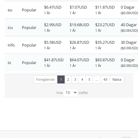
$6.47USD
$7.07USD
$11.87USD
0 Dagar
eu
Popular
1 År
1 År
1 År
($0.00USD)
$2.99USD
$19.68USD
$23.27USD
40 Dagar
icu
Popular
1 År
1 År
1 År
($0.00USD)
$5.58USD
$26.87USD
$35.27USD
30 Dagar
info
Popular
1 År
1 År
1 År
($0.00USD)
$41.87USD
$64.07USD
$83.87USD
0 Dagar
io
Popular
1 År
1 År
1 År
($0.00USD)
Föregående
1
2
3
4
5
…
43
Nästa
Visa
träffar