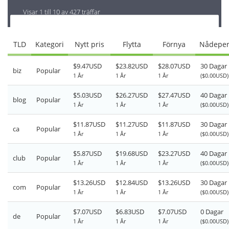
Visar 1 till 10 av 427 träffar
TLD
Kategori
Nytt pris
Flytta
Förnya
Nådeper
$9.47USD
$23.82USD
$28.07USD
30 Dagar
biz
Popular
1 År
1 År
1 År
($0.00USD)
$5.03USD
$26.27USD
$27.47USD
40 Dagar
blog
Popular
1 År
1 År
1 År
($0.00USD)
$11.87USD
$11.27USD
$11.87USD
30 Dagar
ca
Popular
1 År
1 År
1 År
($0.00USD)
$5.87USD
$19.68USD
$23.27USD
40 Dagar
club
Popular
1 År
1 År
1 År
($0.00USD)
$13.26USD
$12.84USD
$13.26USD
30 Dagar
com
Popular
1 År
1 År
1 År
($0.00USD)
$7.07USD
$6.83USD
$7.07USD
0 Dagar
de
Popular
1 År
1 År
1 År
($0.00USD)