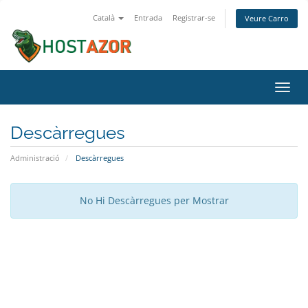
Català
Entrada
Registrar-se
Veure Carro
Canv
la
nave
Descàrregues
Administració
Descàrregues
No Hi Descàrregues per Mostrar