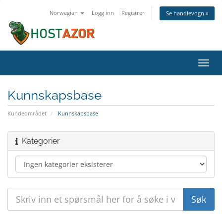
Norwegian
Logg inn
Registrer
Se handlevogn »
Bytt
navig
Kunnskapsbase
Kundeområdet
Kunnskapsbase
Kategorier